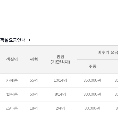
비수기 요
인원
객실명
평형
(기준/최대)
주중
카페룸
55평
10/14명
350,000원
3
힐링룸
50평
8/14명
300,000원
3
스타룸
18평
2/4명
80,000원
8